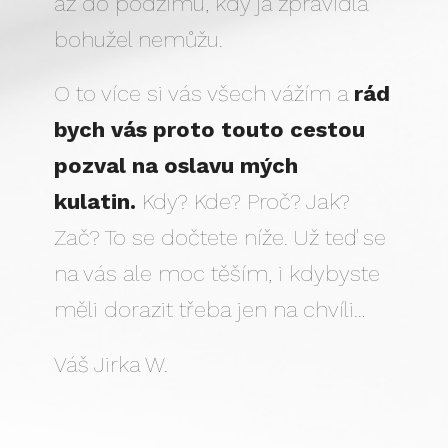
až do podzimu, kdy já zpravidla
bohužel nemůžu.
O to více si vás všech vážím a
rád
bych vás proto touto cestou
pozval na oslavu mých
kulatin.
Kdy? Kde? Proč? Jak?
Zač? To se dočtete níže. Už teď se
na vás ale moc těším, i kdybyste
měli dorazit třeba jen na chvíli…
Váš Jirka W.