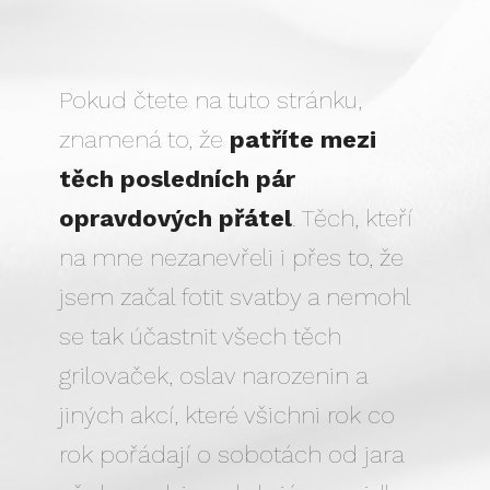
Pokud čtete na tuto stránku,
znamená to, že
patříte mezi
těch posledních pár
opravdových přátel
. Těch, kteří
na mne nezanevřeli i přes to, že
jsem začal fotit svatby a nemohl
se tak účastnit všech těch
grilovaček, oslav narozenin a
jiných akcí, které všichni rok co
rok pořádají o sobotách od jara