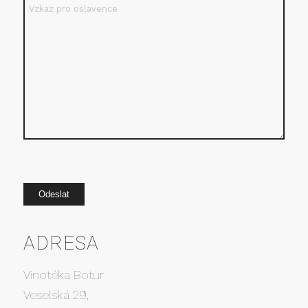
ADRESA
Vinotéka Botur
Veselská 29,