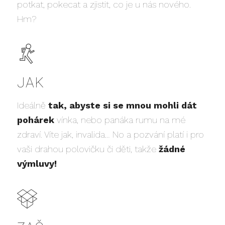
potkat, pokecat a zjistit, co je u nás nového.
Hm?
JAK
Ideálně
tak, abyste si se mnou mohli dát
pohárek
vínka, nebo panáka rumu na mé
zdraví. Víte jak, invalida… No a pozvání platí i pro
vaši drahou polovičku či děti, takže
žádné
výmluvy!