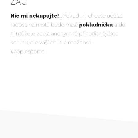
ZAČ
Nic mi nekupujte!
… Pokud mi chcete udělat
radost, na místě bude malá
pokladnička
a do
ní můžete zcela anonymně přihodit nějakou
korunu, dle vaší chuti a možností.
#applesporeni