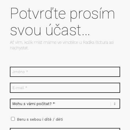
Potvrďte prosím
svou účast…
Ať vím, kolik míst máme ve vinotéce u Radka Botura asi
nachystat.
Beru s sebou i dítě / děti