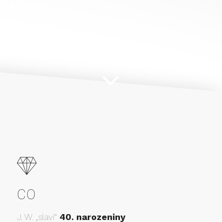
CO
J. W. „slaví“
40. narozeniny