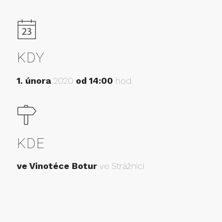
KDY
1. února
2020
od 14:00
hod.
KDE
ve Vinotéce Botur
ve Strážnici