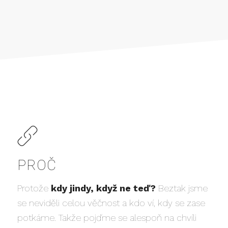
PROČ
Protože
kdy jindy, když ne teď?
Beztak jsme
se neviděli celou věčnost a kdo ví, kdy se zase
potkáme. Takže pojďme se alespoň na chvíli